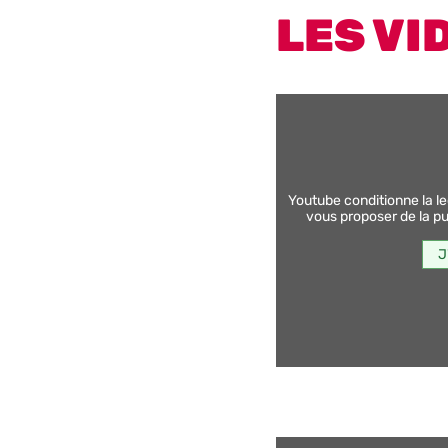
LES VI
youtube conditionne la lecture de ses vidéos au dépôt de traceurs afin de
vous proposer de la pub
J