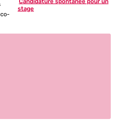
Candidature spontanée pour un
s
stage
ico-