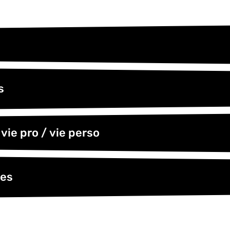
s
 vie pro / vie perso
ges