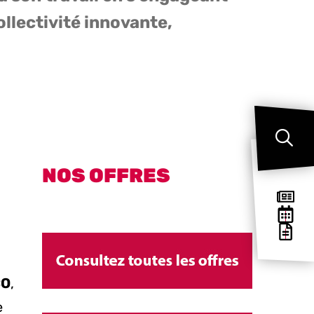
collectivité innovante,
NOS OFFRES
CO
,
e