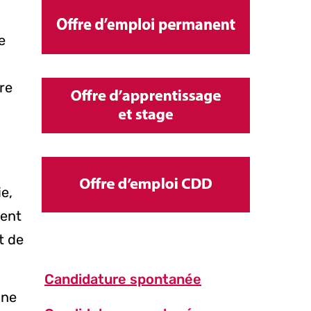
e
re
e,
ment
t de
Candidature spontanée
une