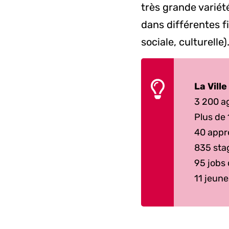
très grande variét
dans différentes f
sociale, culturelle)
La Vill
3 200 a
Plus de
40 appre
835 sta
95 jobs 
11 jeune