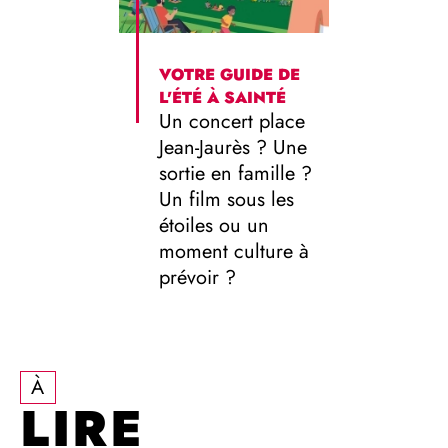
VOTRE GUIDE DE
LE W
L'ÉTÉ À SAINTÉ
VIE A
Un concert place
2026
Renco
Jean-Jaurès ? Une
assoc
sortie en famille ?
samed
Un film sous les
dima
étoiles ou un
septe
moment culture à
prévoir ?
À
LIRE