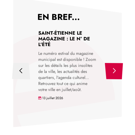
EN BREF...
SAINT-ÉTIENNE LE
UN TALENT
MAGAZINE : LE N° DE
STÉPHANOIS 
L'ÉTÉ
SERVICE DE LA
COMMUNICATI
Le numéro estival du magazine
SA VILLE
municipal est disponible ! Zoom
La Ville de Saint-Éti
sur les détails les plus insolites
annonce l'arrivée d
de la ville, les actualités des
Makhlouf au poste d
quartiers, l'agenda culturel...
de la communicatio
Retrouvez tout ce qui anime
votre ville en juillet/août.
24 juillet 2026
13 juillet 2026