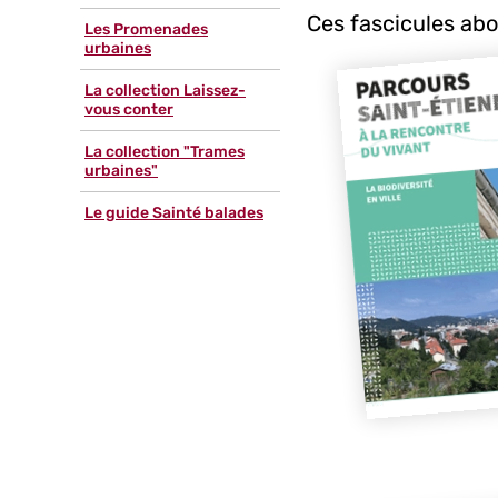
Ces fascicules abo
Les Promenades
urbaines
La collection Laissez-
vous conter
La collection "Trames
urbaines"
Le guide Sainté balades